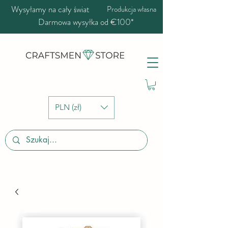
Wysyłamy na cały świat
Produkcja własna
Darmowa wysyłka od €100*
PLN (zł)