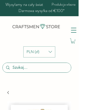
Wysyłamy na cały świat
Produkcja własna
Darmowa wysyłka od €100*
PLN (zł)