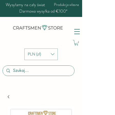
Wysyłamy na cały świat
Produkcja własna
Darmowa wysyłka od €100*
PLN (zł)