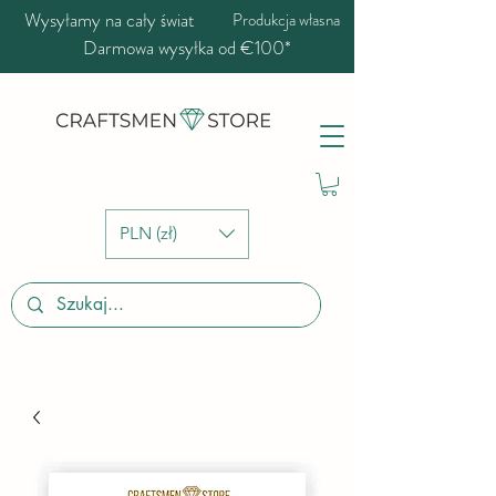
Wysyłamy na cały świat
Produkcja własna
Darmowa wysyłka od €100*
PLN (zł)