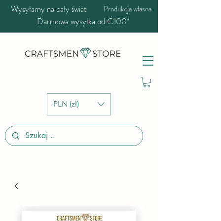
Wysyłamy na cały świat
Produkcja własna
Darmowa wysyłka od €100*
PLN (zł)