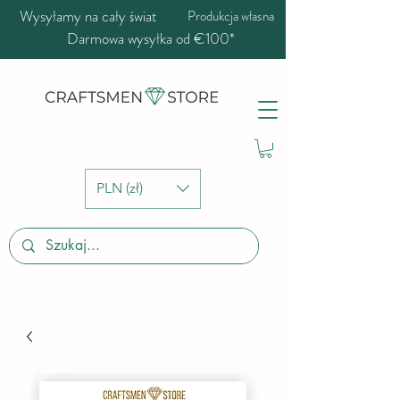
Wysyłamy na cały świat
Produkcja własna
Darmowa wysyłka od €100*
PLN (zł)