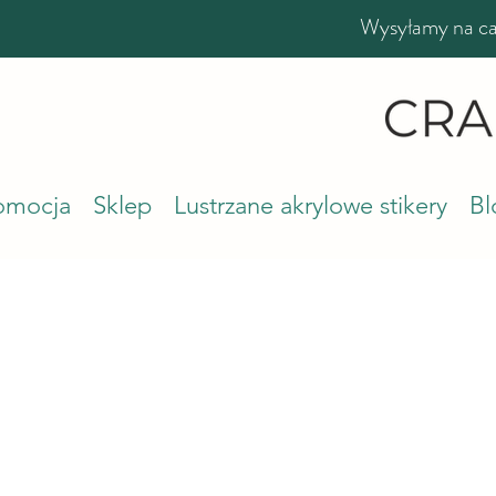
Wysyłamy na cał
romocja
Sklep
Lustrzane akrylowe stikery
Bl