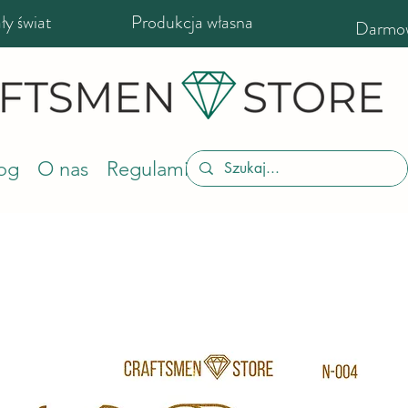
y świat
Produkcja własna
Darmow
og
O nas
Regulamin sklepu