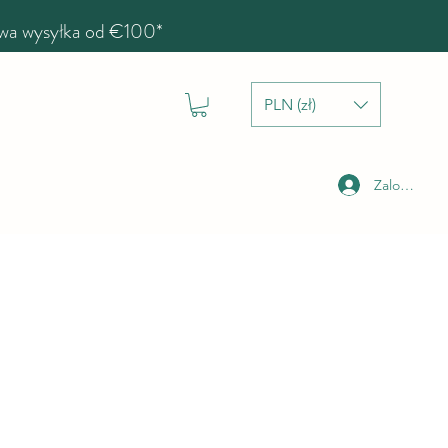
a wysyłka od €100*
PLN (zł)
Zaloguj się