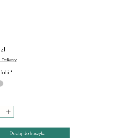
Cena
 zł
 Delivery
folii
*
Dodaj do koszyka