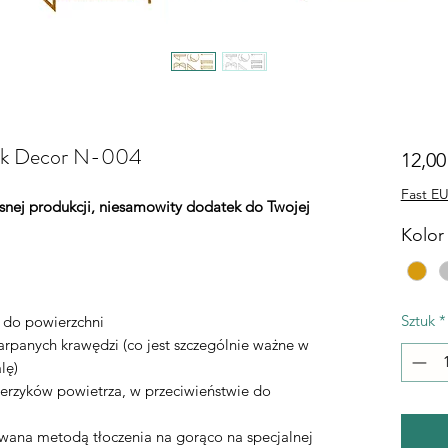
lock Decor N-004
12,00
Fast EU
łasnej produkcji, niesamowity dodatek do Twojej
Kolor 
Sztuk
*
ą do powierzchni
rpanych krawędzi (co jest szczególnie ważne w
lę)
erzyków powietrza, w przeciwieństwie do
ywana metodą tłoczenia na gorąco na specjalnej