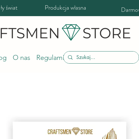
y świat
Produkcja własna
Darmow
og
O nas
Regulamin sklepu