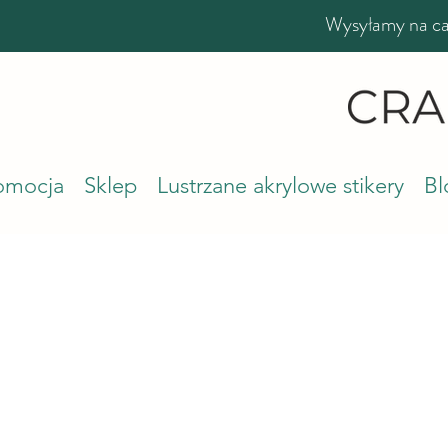
Wysyłamy na cał
romocja
Sklep
Lustrzane akrylowe stikery
Bl