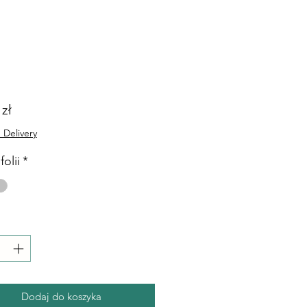
Cena
 zł
 Delivery
folii
*
Dodaj do koszyka