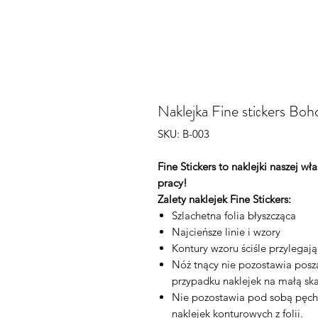
Naklejka Fine stiсkers Bo
SKU: B-003
Fine Stickers to naklejki naszej w
pracy!
Zalety naklejek Fine Stickers:
Szlachetna folia błyszcząca
Najcieńsze linie i wzory
Kontury wzoru ściśle przylegaj
Nóż tnący nie pozostawia posza
przypadku naklejek na małą ska
Nie pozostawia pod sobą pęch
naklejek konturowych z folii.