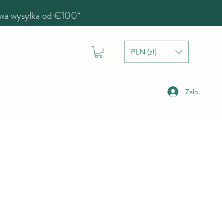
a wysyłka od €100*
PLN (zł)
Zaloguj się