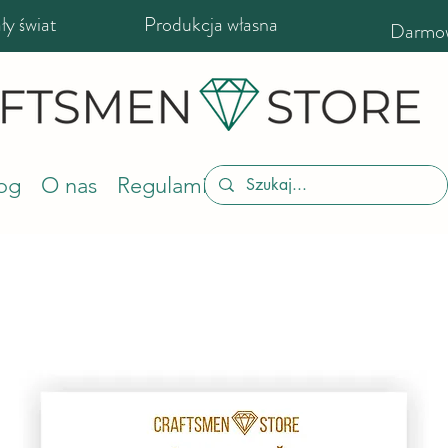
y świat
Produkcja własna
Darmow
og
O nas
Regulamin sklepu