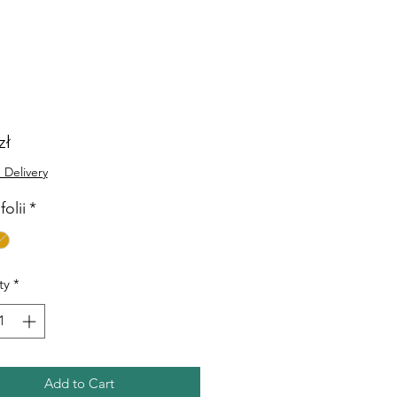
Price
zł
 Delivery
folii
*
ty
*
Add to Cart