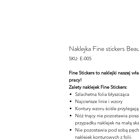
Naklejka Fine stiсkers B
SKU: E-005
Fine Stickers to naklejki naszej w
pracy!
Zalety naklejek Fine Stickers:
Szlachetna folia błyszcząca
Najcieńsze linie i wzory
Kontury wzoru ściśle przylegaj
Nóż tnący nie pozostawia posza
przypadku naklejek na małą ska
Nie pozostawia pod sobą pęch
naklejek konturowych z folii.