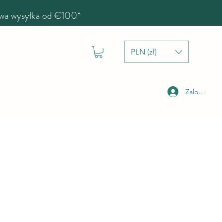
a wysyłka od €100*
PLN (zł)
Zaloguj się