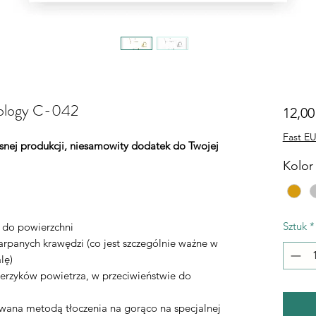
trology C-042
12,00
Fast EU
łasnej produkcji, niesamowity dodatek do Twojej
Kolor 
Sztuk
*
ą do powierzchni
rpanych krawędzi (co jest szczególnie ważne w
lę)
erzyków powietrza, w przeciwieństwie do
ywana metodą tłoczenia na gorąco na specjalnej