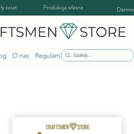
y świat
Produkcja własna
Darmow
og
O nas
Regulamin sklepu