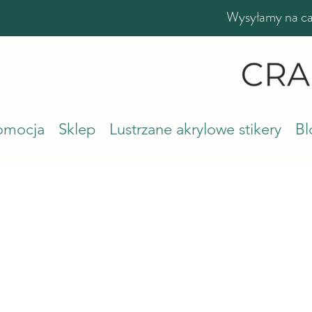
Wysyłamy na cał
romocja
Sklep
Lustrzane akrylowe stikery
Bl