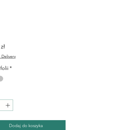
Cena
 zł
 Delivery
folii
*
Dodaj do koszyka