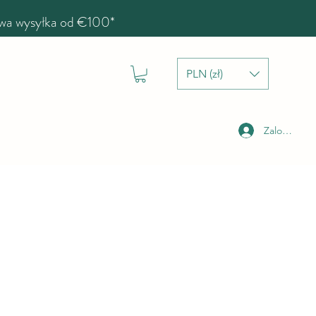
a wysyłka od €100*
PLN (zł)
Zaloguj się