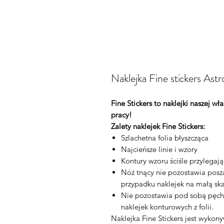
Naklejka Fine stiсkers As
Fine Stickers to naklejki naszej w
pracy!
Zalety naklejek Fine Stickers:
Szlachetna folia błyszcząca
Najcieńsze linie i wzory
Kontury wzoru ściśle przylegaj
Nóż tnący nie pozostawia posza
przypadku naklejek na małą ska
Nie pozostawia pod sobą pęch
naklejek konturowych z folii.
Naklejka Fine Stickers jest wykon