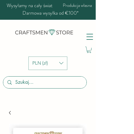
Wysyłamy na cały świat
Produkcja własna
Darmowa wysyłka od €100*
PLN (zł)