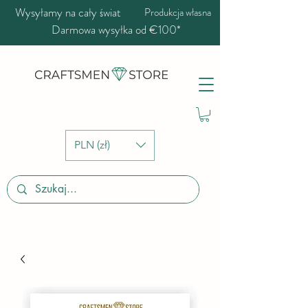
Wysyłamy na cały świat
Produkcja własna
Darmowa wysyłka od €100*
PLN (zł)