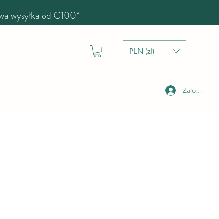
a wysyłka od €100*
PLN (zł)
Zaloguj się