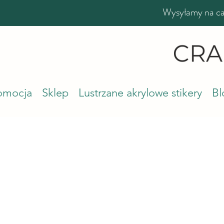
Wysyłamy na cał
romocja
Sklep
Lustrzane akrylowe stikery
Bl