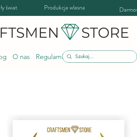
y świat
Produkcja własna
Darmow
og
O nas
Regulamin sklepu