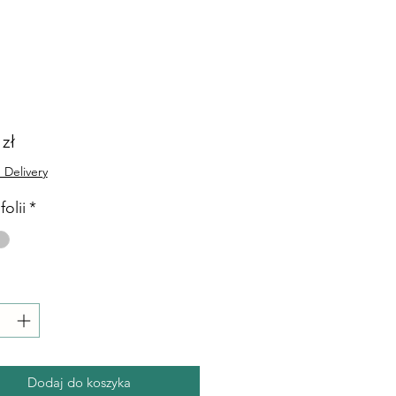
Cena
 zł
 Delivery
folii
*
Dodaj do koszyka