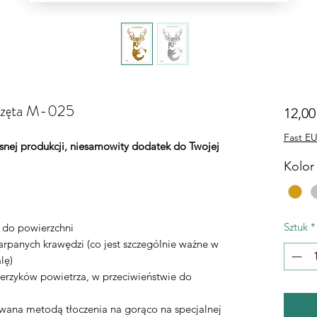
ierzęta M-025
12,00
Fast EU
łasnej produkcji, niesamowity dodatek do Twojej
Kolor 
Sztuk
*
ą do powierzchni
rpanych krawędzi (co jest szczególnie ważne w
lę)
erzyków powietrza, w przeciwieństwie do
ywana metodą tłoczenia na gorąco na specjalnej