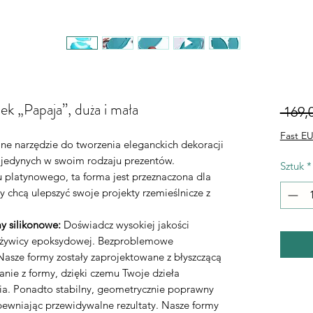
k „Papaja”, duża i mała
 169,0
Fast EU
lne narzędzie do tworzenia eleganckich dekoracji
 jedynych w swoim rodzaju prezentów.
Sztuk
*
 platynowego, ta forma jest przeznaczona dla
y chcą ulepszyć swoje projekty rzemieślnicze z
y silikonowe:
Doświadcz wysokiej jakości
o żywicy epoksydowej. Bezproblemowe
asze formy zostały zaprojektowane z błyszczącą
nie z formy, dzięki czemu Twoje dzieła
ia. Ponadto stabilny, geometrycznie poprawny
apewniając przewidywalne rezultaty. Nasze formy