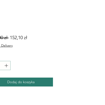
Regularna
Cena
0 zł 
152,10 zł
cena
Rabatowa
 Delivery
Dodaj do koszyka