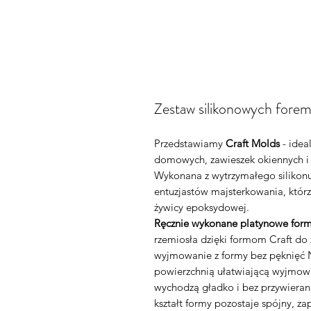
Zestaw silikonowych foreme
Przedstawiamy
Craft Molds
- idea
domowych, zawieszek okiennych i
Wykonana z wytrzymałego silikonu
entuzjastów majsterkowania, którz
żywicy epoksydowej.
Ręcznie wykonane platynowe form
rzemiosła dzięki formom Craft d
wyjmowanie z formy bez pęknięć N
powierzchnią ułatwiającą wyjmowa
wychodzą gładko i bez przywieran
kształt formy pozostaje spójny, z