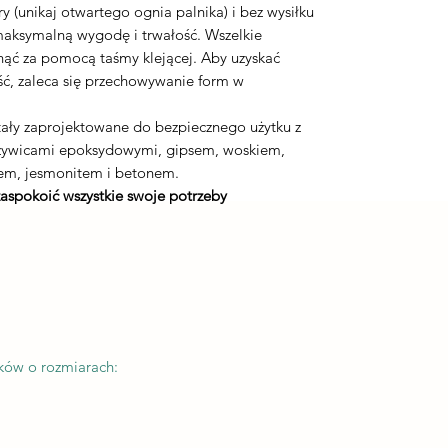
 (unikaj otwartego ognia palnika) i bez wysiłku
maksymalną wygodę i trwałość. Wszelkie
nąć za pomocą taśmy klejącej. Aby uzyskać
ć, zaleca się przechowywanie form w
ały zaprojektowane do bezpiecznego użytku z
 żywicami epoksydowymi, gipsem, woskiem,
em, jesmonitem i betonem.
zaspokoić wszystkie swoje potrzeby
ków o rozmiarach: