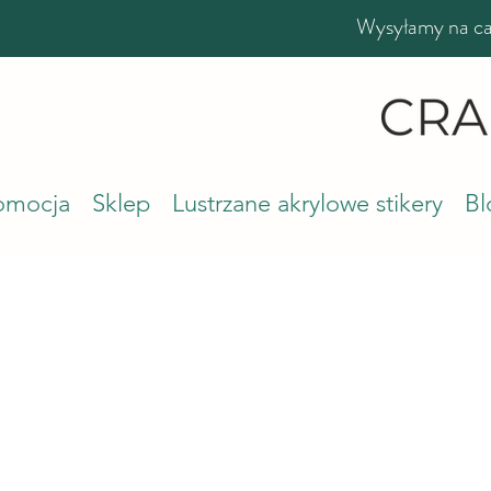
Wysyłamy na cał
romocja
Sklep
Lustrzane akrylowe stikery
Bl