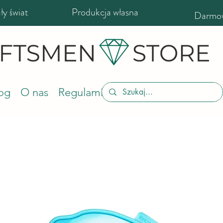
y świat
Produkcja własna
Darmow
og
O nas
Regulamin sklepu