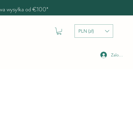
a wysyłka od €100*
PLN (zł)
Zaloguj się