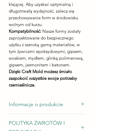
klejącej. Aby uzyskać optymalną i
długotrwałą wydajność, zaleca się
przechowywanie form w środowisku
wolnym od kurzu.
Kompatybilność:
Nasze formy zostały
zaprojektowane do bezpiecznego
użytku z szeroką gamą materiałów, w
tym żywicami epoksydowymi, gipsem,
woskiem, mydłem, glinką polimerową,
gipsem, jesmonitem i betonem.
Dzięki Craft Mold możesz śmiało
zaspokoić wszystkie swoje potrzeby
rzemieślnicze.
Informacje o produkcie
Zestaw zawiera trzy modele dla nr 87,
POLITYKA ZWROTÓW I
nr 86, nr 85 o rozmiarach:
- 310*300mm