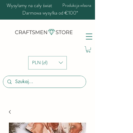
Wysyłamy na cały świat
Produkcja własna
Darmowa wysyłka od €100*
PLN (zł)