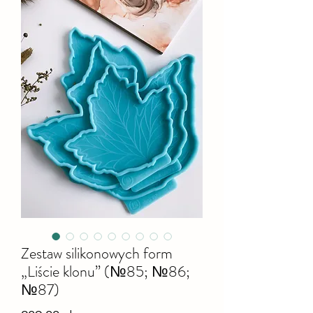
Zestaw silikonowych form
„Liście klonu” (№85; №86;
№87)