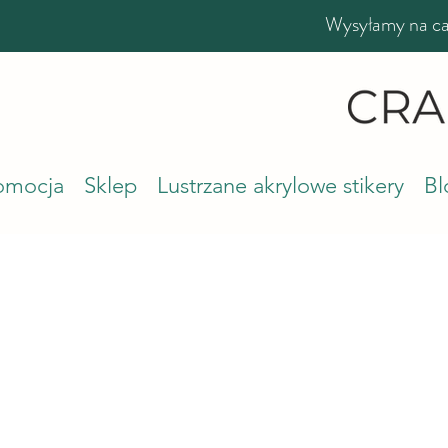
Wysyłamy na cał
romocja
Sklep
Lustrzane akrylowe stikery
Bl