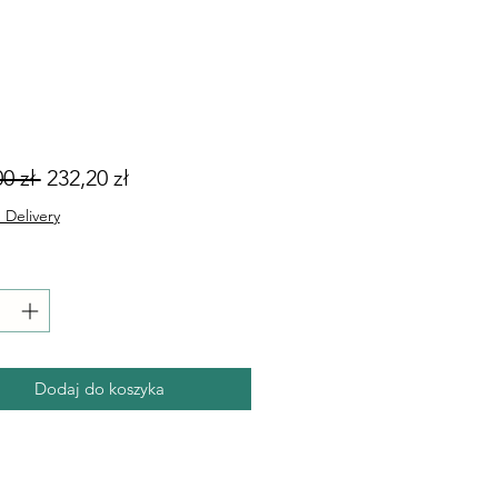
Regularna
Cena
0 zł 
232,20 zł
cena
Rabatowa
 Delivery
Dodaj do koszyka