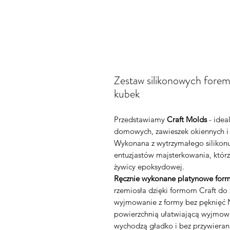
Zestaw silikonowych forem
kubek
Przedstawiamy
Craft Molds
- idea
domowych, zawieszek okiennych i
Wykonana z wytrzymałego silikonu
entuzjastów majsterkowania, którz
żywicy epoksydowej.
Ręcznie wykonane platynowe form
rzemiosła dzięki formom Craft d
wyjmowanie z formy bez pęknięć N
powierzchnią ułatwiającą wyjmowa
wychodzą gładko i bez przywieran