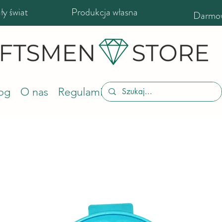
y świat
Produkcja własna
Darmow
og
O nas
Regulamin sklepu