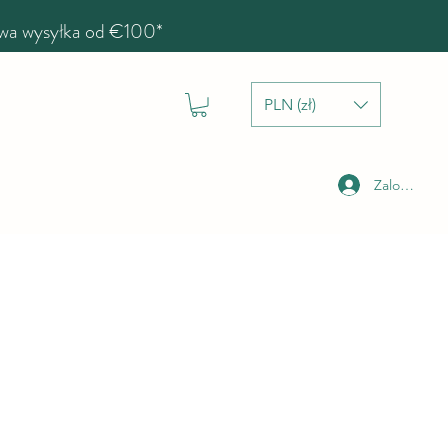
a wysyłka od €100*
PLN (zł)
Zaloguj się