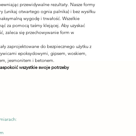
apewniając przewidywalne rezultaty. Nasze formy
 (unikaj otwartego ognia palnika) i bez wysiłku
maksymalną wygodę i trwałość. Wszelkie
nąć za pomocą taśmy klejącej. Aby uzyskać
ć, zaleca się przechowywanie form w
ały zaprojektowane do bezpiecznego użytku z
 żywicami epoksydowymi, gipsem, woskiem,
em, jesmonitem i betonem.
zaspokoić wszystkie swoje potrzeby
miarach:
mm