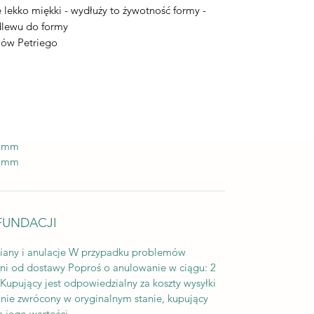
e lekko miękki - wydłuży to żywotność formy -
odlewu do formy
wów Petriego
0 mm
8 mm
FUNDACJI
iany i anulacje W przypadku problemów
dni od dostawy Poproś o anulowanie w ciągu: 2
upujący jest odpowiedzialny za koszty wysyłki
tanie zwrócony w oryginalnym stanie, kupujący
ę jego wartości