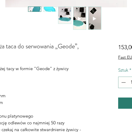
ża taca do serwowania „Geode”,
153,0
Fast EU
żej tacy w formie "Geode" z żywicy
Sztuk
*
0mm
mm
konu platynowego
cję odlewów co najmniej 50 razy
czekaj na całkowite stwardnienie żywicy -