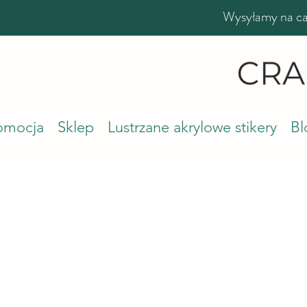
Wysyłamy na cał
romocja
Sklep
Lustrzane akrylowe stikery
Bl