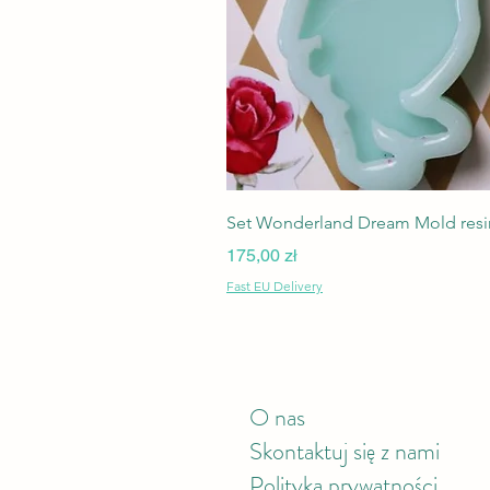
Set Wonderland Dream Mold resin
Cena
175,00 zł
Fast EU Delivery
O nas
Skontaktuj się z nami
Polityka prywatności