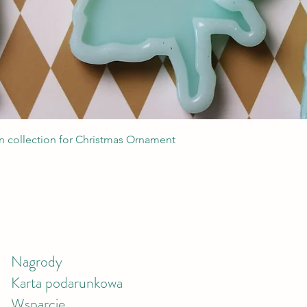
Podgląd
 collection for Christmas Ornament
Nagrody
Karta podarunkowa
Wsparcie