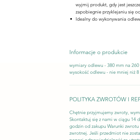
wyjmij produkt, gdy jest jeszcz
zapobiegnie przyklejaniu się 
Idealny do wykonywania odle
Informacje o produkcie
wymiary odlewu - 380 mm na 26
wysokość odlewu - nie mniej niż 
POLITYKA ZWROTÓW I RE
Chętnie przyjmujemy zwroty, wym
Skontaktuj się z nami w ciągu 14 
godzin od zakupu Warunki zwrotu K
zwrotnej. Jeśli przedmiot nie zos
ponosi odpowiedzialność za utrat