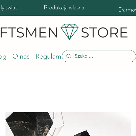
y świat
Produkcja własna
Darmow
og
O nas
Regulamin sklepu