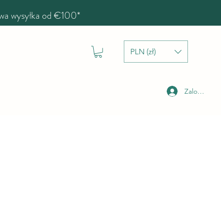
a wysyłka od €100*
PLN (zł)
Zaloguj się