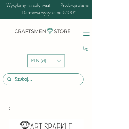
Wysyłamy na cały świat
Produkcja własna
Darmowa wysyłka od €100*
PLN (zł)