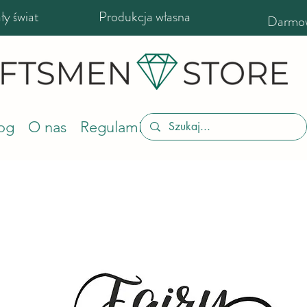
y świat
Produkcja własna
Darmow
og
O nas
Regulamin sklepu