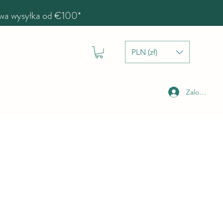
a wysyłka od €100*
PLN (zł)
Zaloguj się