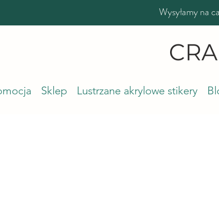
Wysyłamy na cał
romocja
Sklep
Lustrzane akrylowe stikery
Bl