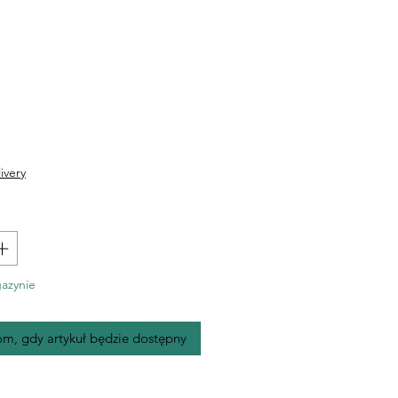
Cena
ivery
azynie
m, gdy artykuł będzie dostępny