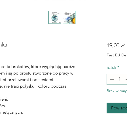
nka
19,00 zł
Fast EU Del
na seria brokatów, które wyglądają bardzo
Sztuk
*
ym i są po prostu stworzone do pracy w
imi przelewami i odcieniami.
, nie traci połysku i koloru podczas
Brak w mag
ieni.
óry.
Powiado
smetycznych.