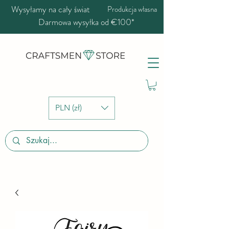
Wysyłamy na cały świat
Produkcja własna
Darmowa wysyłka od €100*
PLN (zł)