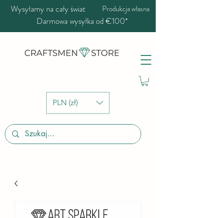
Wysyłamy na cały świat
Produkcja własna
Darmowa wysyłka od €100*
PLN (zł)