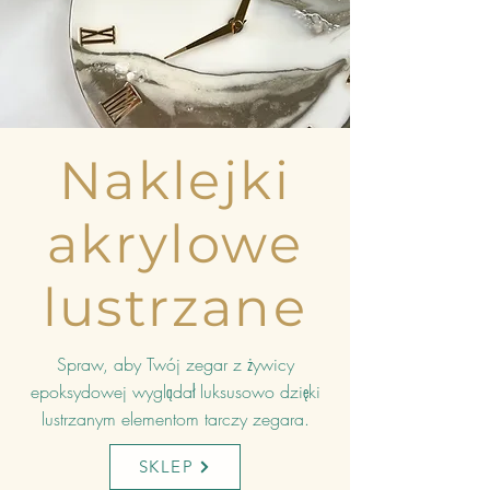
Naklejki
akrylowe
lustrzane
Spraw, aby Twój zegar z żywicy
epoksydowej wyglądał luksusowo dzięki
lustrzanym elementom tarczy zegara.
SKLEP