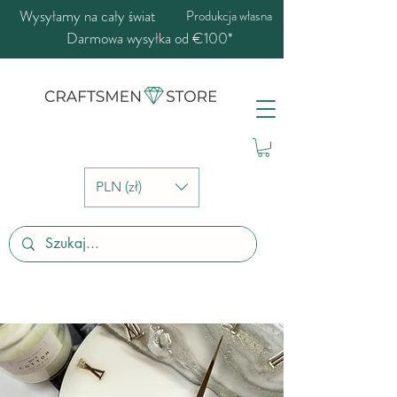
Wysyłamy na cały świat
Produkcja własna
Darmowa wysyłka od €100*
PLN (zł)