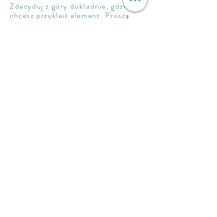
Zdecyduj z góry dokładnie, gdzie
chcesz przykleić element. Proszę
użyć
uniwersalnego szablonu zegara
.
Na tylną powierzchnię nałożymy
mocną taśmę klejącą 3M, przy próbie
usunięcia elementu uszkodzimy
warstwę amalgamatu folii.