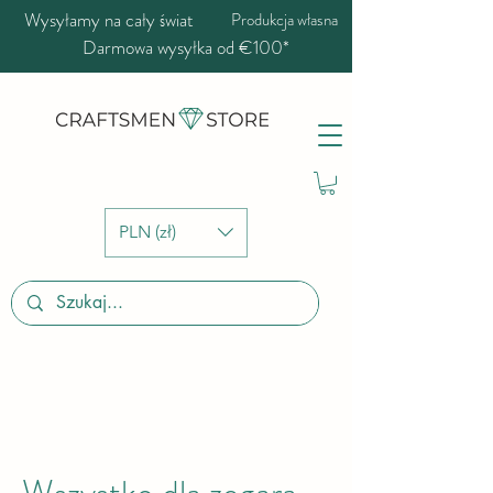
Wysyłamy na cały świat
Produkcja własna
Darmowa wysyłka od €100*
PLN (zł)
Wszystko dla zegara