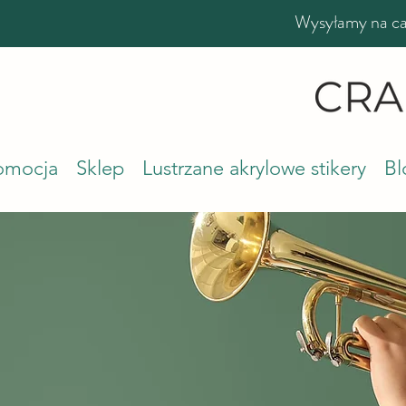
Wysyłamy na cał
romocja
Sklep
Lustrzane akrylowe stikery
Bl