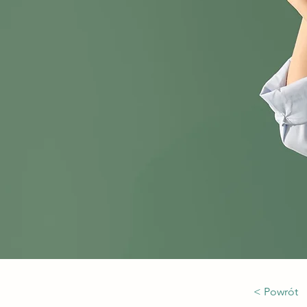
< Powrót