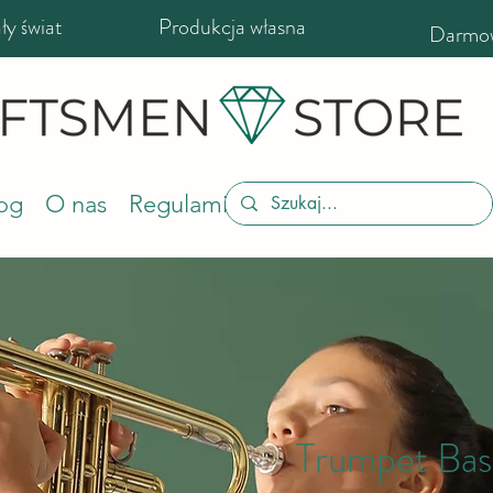
y świat
Produkcja własna
Darmow
og
O nas
Regulamin sklepu
Trumpet Bas