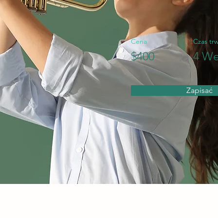
Cena
Czas tr
$400
4 We
Zapisać