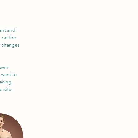
ent and 
 on the 
e changes 
 own 
 want to 
making 
 site. 