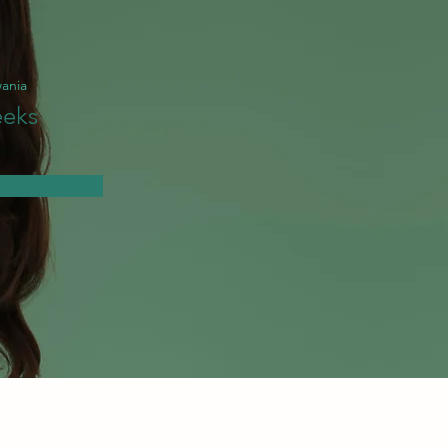
wania
eks