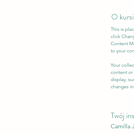
O kurs
This is pla
click Chan
Content Ma
to your co
Your collec
content or 
display, su
changes in 
Twój in
Camilla 