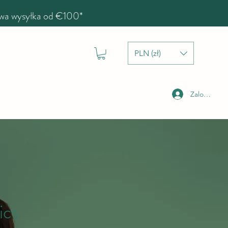
a wysyłka od €100*
PLN (zł)
Zaloguj się
ics