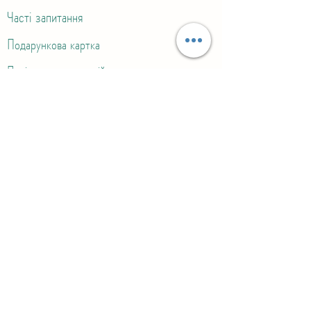
Часті запитання
Подарункова картка
Політика компенсацій та повернень
Політика конфіденційності
Політика доставки
Нагороди
©2024 by Craftsmen.Store