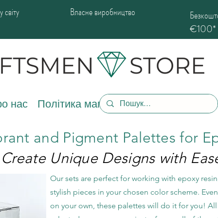
 світу
Власне виробництво
Безкошто
€100*
о нас
Політика магазину
orant and Pigment Palettes for E
Create Unique Designs with Eas
Our sets are perfect for working with epoxy resin,
stylish pieces in your chosen color scheme. Even i
on your own, these palettes will do it for you! All 