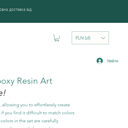
вна доставка від
PLN (zł)
Увійти
poxy Resin Art
e!
 allowing you to effortlessly create
f you find it difficult to match colors
colors in the set are carefully