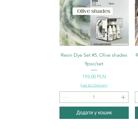
Швидкий перегляд
Resin Dye Set #5, Olive shades
R
9psc/set
Ціна
193,00 PLN
Fast EU Delivery
Додати у кошик