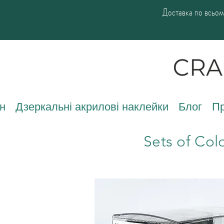
Доставка по всьому
н
Дзеркальні акрилові наклейки
Блог
Пр
Sets of Col