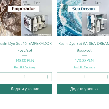
Швидкий перегляд
Швидкий перегляд
esin Dye Set #6, EMPERADOR
Resin Dye Set #7, SEA DREA
7psc/set
8psc/set
Ціна
Ціна
148,00 PLN
173,00 PLN
Fast EU Delivery
Fast EU Delivery
Додати у кошик
Додати у кошик