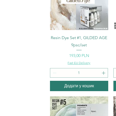
Швидкий перегляд
Resin Dye Set #1, GILDED AGE
9psc/set
Ціна
193,00 PLN
Fast EU Delivery
Додати у кошик