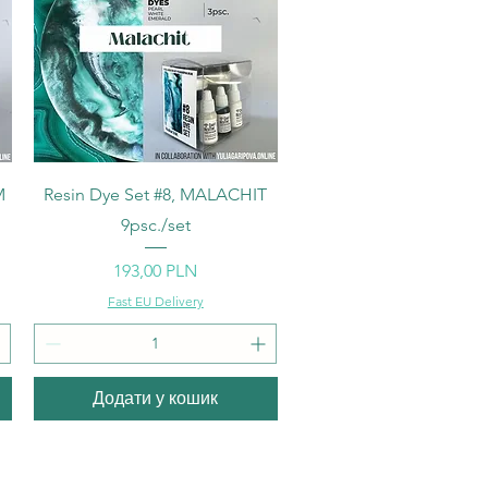
Швидкий перегляд
M
Resin Dye Set #8, MALACHIT
9psc./set
Ціна
193,00 PLN
Fast EU Delivery
Додати у кошик