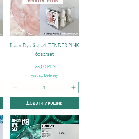
Швидкий перегляд
Resin Dye Set #4, TENDER PINK
6psc/set
Ціна
128,00 PLN
Fast EU Delivery
Додати у кошик