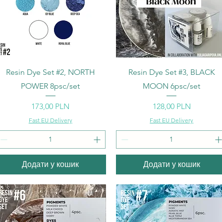
Швидкий перегляд
Швидкий перегляд
Resin Dye Set #2, NORTH
Resin Dye Set #3, BLACK
POWER 8psc/set
MOON 6psc/set
Ціна
Ціна
173,00 PLN
128,00 PLN
Fast EU Delivery
Fast EU Delivery
Додати у кошик
Додати у кошик