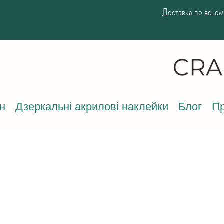
Доставка по всьому
н
Дзеркальні акрилові наклейки
Блог
Пр