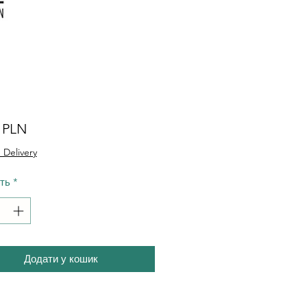
Ціна
0 PLN
 Delivery
сть
*
Додати у кошик