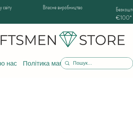
 світу
Власне виробництво
Безкошто
€100*
о нас
Політика магазину