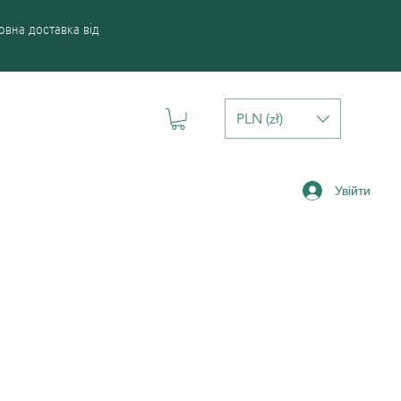
вна доставка від
PLN (zł)
Увійти