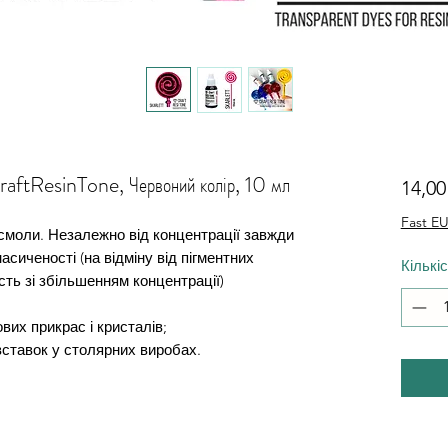
raftResinTone, Червоний колір, 10 мл
14,0
Fast EU
смоли. Незалежно від концентрації завжди
насиченості (на відміну від пігментних
Кількі
сть зі збільшенням концентрації)
вих прикрас і кристалів;
вставок у столярних виробах.