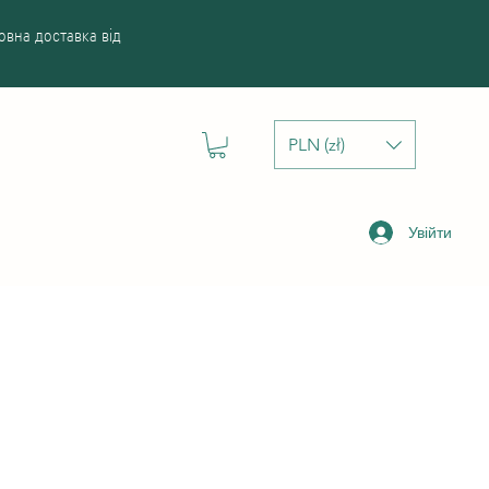
вна доставка від
PLN (zł)
Увійти