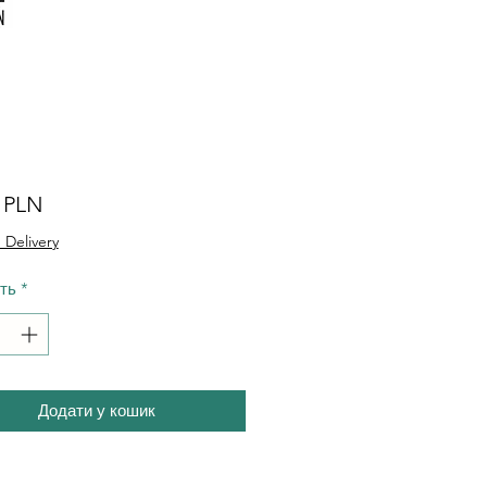
Ціна
0 PLN
 Delivery
сть
*
Додати у кошик