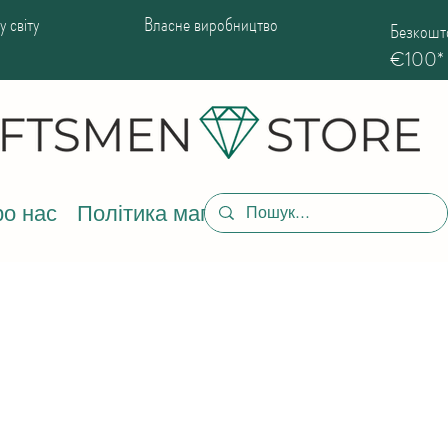
 світу
Власне виробництво
Безкошто
€100*
о нас
Політика магазину