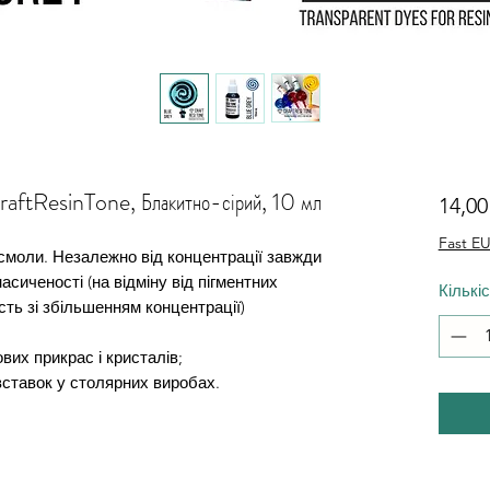
CraftResinTone, Блакитно-сірий, 10 мл
14,0
Fast EU
смоли. Незалежно від концентрації завжди
насиченості (на відміну від пігментних
Кількі
сть зі збільшенням концентрації)
вих прикрас і кристалів;
вставок у столярних виробах.