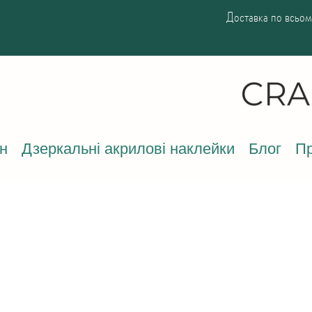
Доставка по всьому
н
Дзеркальні акрилові наклейки
Блог
Пр