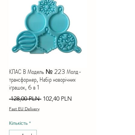
КЛАС В Модель № 223 Молд-
трансформер, Набір новорічних
іграшок, 6 в 1
Звичайна
За
 128,00 PLN 
102,40 PLN
ціна
розпродажем
Fast EU Delivery
Кількість
*