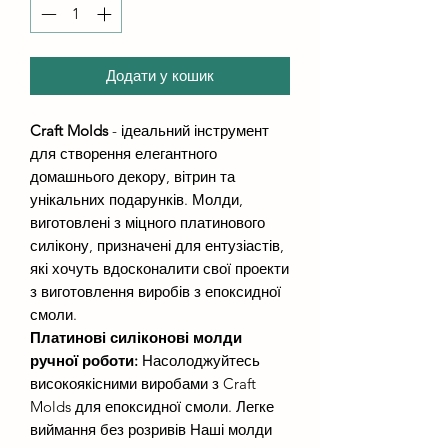
Додати у кошик
Craft Molds
- ідеальний інструмент
для створення елегантного
домашнього декору, вітрин та
унікальних подарунків. Молди,
виготовлені з міцного платинового
силікону, призначені для ентузіастів,
які хочуть вдосконалити свої проекти
з виготовлення виробів з епоксидної
смоли.
Платинові силіконові молди
ручної роботи:
Насолоджуйтесь
високоякісними виробами з Craft
Molds для епоксидної смоли. Легке
виймання без розривів Наші молди