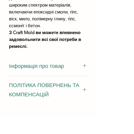
широким спектром матеріалів,
включаючи епоксидні смоли, гіпс,
віск, мило, полімерну глину, гіпс,
єсмоніт і бетон.
З Craft Mold ви можете впевнено
задовольнити всі свої потреби в
ремеслі.
Інформація про товар
розміри виливки - 240мм на 135мм
ПОЛІТИКА ПОВЕРНЕНЬ ТА
висота виливки - не менше 5 мм
КОМПЕНСАЦІЙ
Ми з радістю приймаємо повернення,
обміни та відміни У разі виникнення
проблем зв'яжіться з нами протягом
14 днів з моменту доставки
Надішліть запит на відміну протягом: