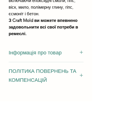
включаючи епоксидні смоли, гіпс,
віск, мило, полімерну глину, гіпс,
єсмоніт і бетон.
З Craft Mold ви можете впевнено
задовольнити всі свої потреби в
ремеслі.
Інформація про товар
розміри виливків - від 30 мм в
ПОЛІТИКА ПОВЕРНЕНЬ ТА
діаметрі до 45 мм
висота виливки - 8 мм
КОМПЕНСАЦІЙ
Ми з радістю приймаємо повернення,
обміни та відміни У разі виникнення
проблем зв'яжіться з нами протягом
14 днів з моменту доставки
Надішліть запит на відміну протягом:
2 годин з моменту покупки Умови