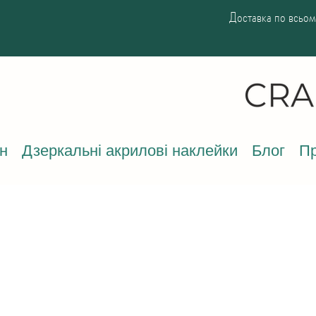
Доставка по всьому
н
Дзеркальні акрилові наклейки
Блог
Пр