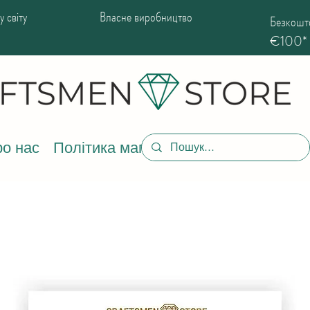
 світу
Власне виробництво
Безкошто
€100*
о нас
Політика магазину