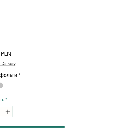
Ціна
0 PLN
 Delivery
 фольги
*
сть
*