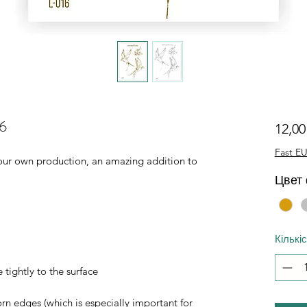
16
12,0
Fast EU
of our own production, an amazing addition to
Цвет
Кількі
 tightly to the surface
orn edges (which is especially important for