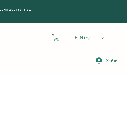
вна доставка від
PLN (zł)
Увійти