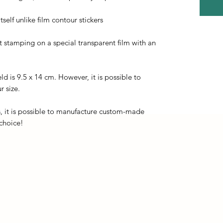
self unlike film contour stickers
ot stamping on a special transparent film with an
eld is 9.5 x 14 cm. However, it is possible to
r size.
, it is possible to manufacture custom-made
 choice!