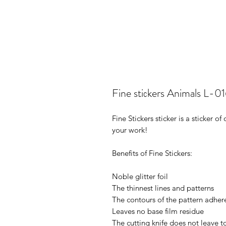
Fine stiсkers Animals L-0
Fine Stickers sticker is a sticker 
your work!
Benefits of Fine Stickers:
Noble glitter foil
The thinnest lines and patterns
The contours of the pattern adhere
Leaves no base film residue
The cutting knife does not leave t