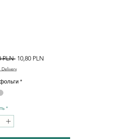
Звичайна
За
0 PLN 
10,80 PLN
ціна
розпродажем
 Delivery
 фольги
*
сть
*