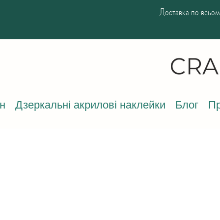
Доставка по всьому
н
Дзеркальні акрилові наклейки
Блог
Пр