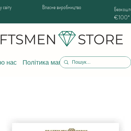
 світу
Власне виробництво
Безкошто
€100*
о нас
Політика магазину