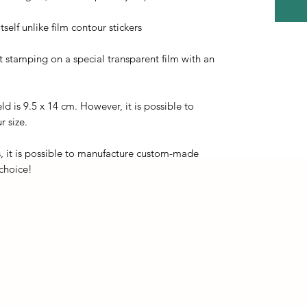
self unlike film contour stickers
ot stamping on a special transparent film with an
eld is 9.5 x 14 cm. However, it is possible to
r size.
, it is possible to manufacture custom-made
 choice!