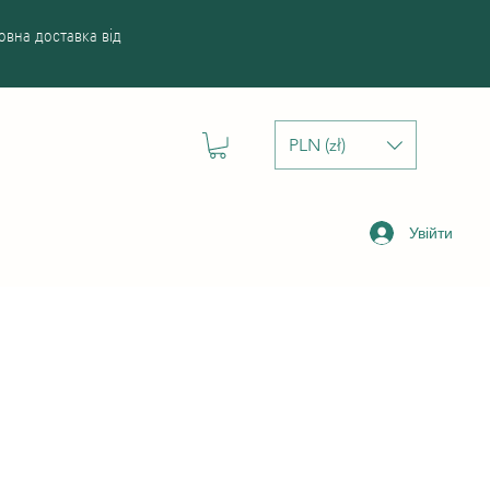
вна доставка від
PLN (zł)
Увійти