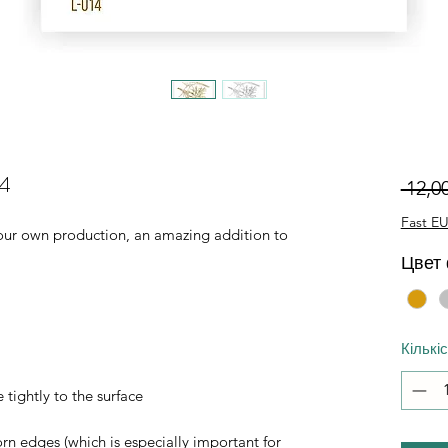
14
 12,0
Fast EU
of our own production, an amazing addition to
Цвет
Кількі
 tightly to the surface
orn edges (which is especially important for