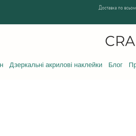
Доставка по всьому
н
Дзеркальні акрилові наклейки
Блог
Пр