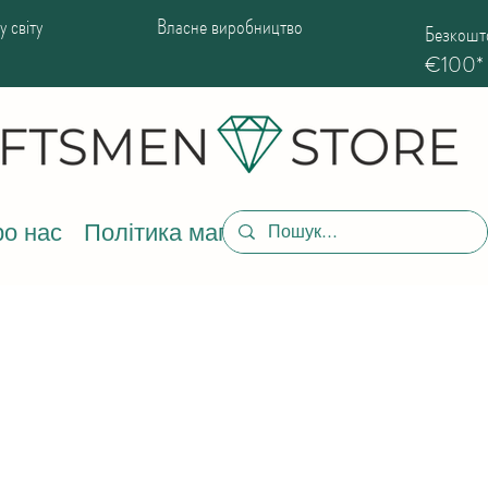
 світу
Власне виробництво
Безкошто
€100*
о нас
Політика магазину