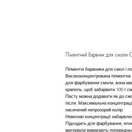
Піментний барвник для смоли
Пігментні барвники для смол і по
Висококонцентрована пігментна 
для фарбування смоли, вона має
крапель, щоб забарвити 100 г с
Пасту можна додавати як до смо
після. Максимальна концентраці
насичений непрозорий колір.
Невеликі концентрації забарвлю
Підходить для фарбування, епок
матеріали вимагають попереднь