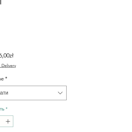
За
6,00zł
розпродажем
 Delivery
me
*
ати
сть
*