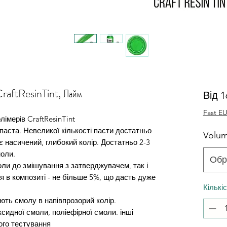
 CraftResinTint, Лайм
Від
1
Fast EU
лімерів CraftResinTint
паста. Невеликої кількості пасти достатньо
Volu
 насичений, глибокий колір. Достатньо 2-3
моли.
Обр
ли до змішування з затверджувачем, так і
я в композиті - не більше 5%, що дасть дуже
Кількі
ють смолу в напівпрозорий колір.
сидної смоли, поліефірної смоли. інші
ого тестування