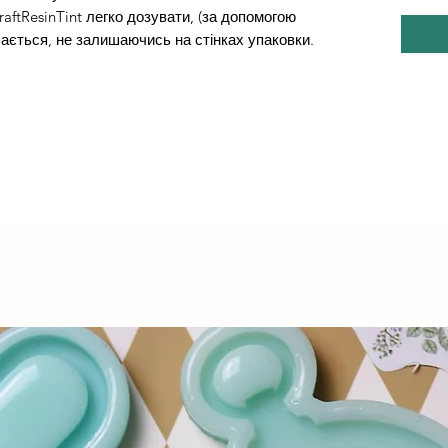
raftResinTint легко дозувати, (за допомогою
чається, не залишаючись на стінках упаковки.