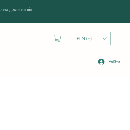
вна доставка від
PLN (zł)
Увійти