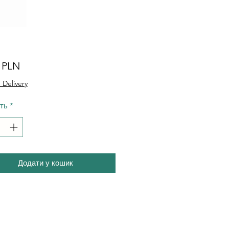
Ціна
0 PLN
 Delivery
сть
*
Додати у кошик