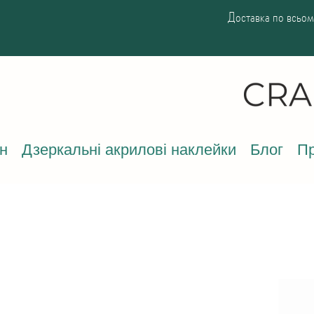
Доставка по всьому
н
Дзеркальні акрилові наклейки
Блог
Пр