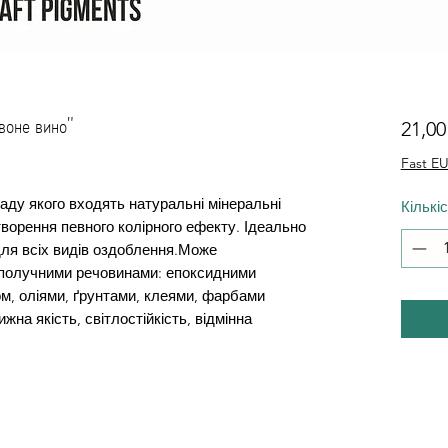
оне вино"
21,0
Fast EU
аду якого входять натуральні мінеральні
Кількі
ворення певного колірного ефекту. Ідеально
для всіх видів оздоблення.Може
сполучними речовинами: епоксидними
м, оліями, ґрунтами, клеями, фарбами
на якість, світлостійкість, відмінна