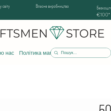
 світу
Власне виробництво
Безкошто
€100*
о нас
Політика магазину