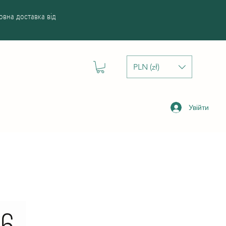
вна доставка від
PLN (zł)
Увійти