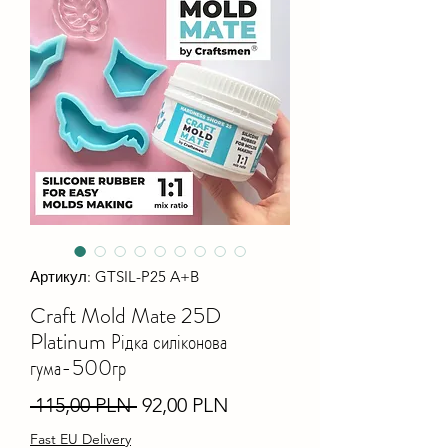
Артикул: GTSIL-P25 A+B
Craft Mold Mate 25D
Platinum Рідка силіконова
гума-500гр
Звичайна
За
 115,00 PLN 
92,00 PLN
ціна
розпродажем
Fast EU Delivery