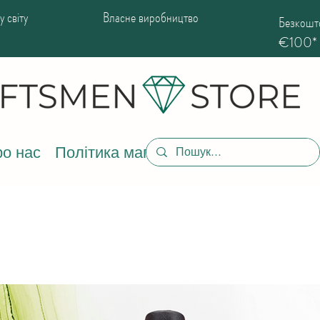
 світу
Власне виробництво
Безкошто
€100*
о нас
Політика магазину