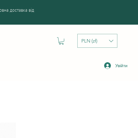
вна доставка від
PLN (zł)
Увійти