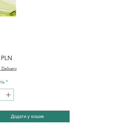
Ціна
0 PLN
 Delivery
сть
*
Додати у кошик