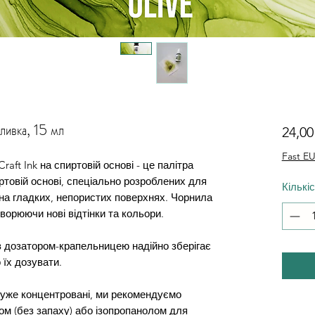
ливка, 15 мл
24,0
Fast EU
raft Ink на спиртовій основі - це палітра
товій основі, спеціально розроблених для
Кількі
на гладких, непористих поверхнях. Чорнила
орюючи нові відтінки та кольори.
 дозатором-крапельницею надійно зберігає
 їх дозувати.
дуже концентровані, ми рекомендуємо
ом (без запаху) або ізопропанолом для