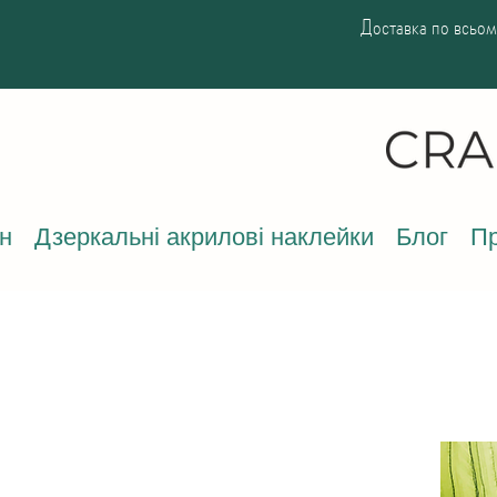
Доставка по всьому
н
Дзеркальні акрилові наклейки
Блог
Пр