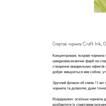
Спиртові чорнила Craft Ink, О
Концентровані, яскраві чорнила C
швидковисихаючих фарб на спир
створення акварельних ефектів 
добре змішуються між собою, утв
Зручний флакон об'ємом 15 мл з
чорнила та дозволяє дуже точно
Розріджувач: оскільки чорнила 
розбавляти їх спиртовим розчин