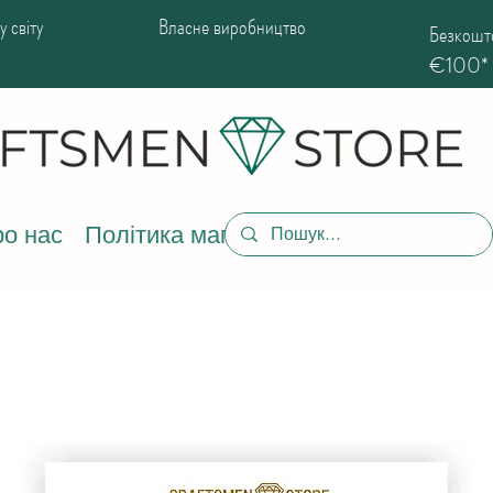
 світу
Власне виробництво
Безкошто
€100*
о нас
Політика магазину