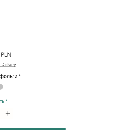
Ціна
0 PLN
 Delivery
 фольги
*
сть
*