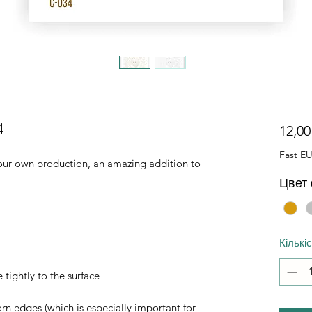
4
12,0
Fast EU
of our own production, an amazing addition to
Цвет
Кількі
 tightly to the surface
orn edges (which is especially important for