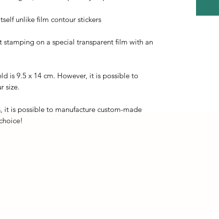
self unlike film contour stickers
ot stamping on a special transparent film with an
eld is 9.5 x 14 cm. However, it is possible to
r size.
, it is possible to manufacture custom-made
 choice!