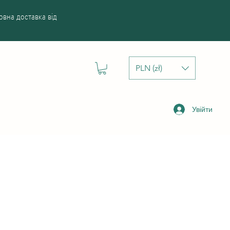
вна доставка від
PLN (zł)
Увійти