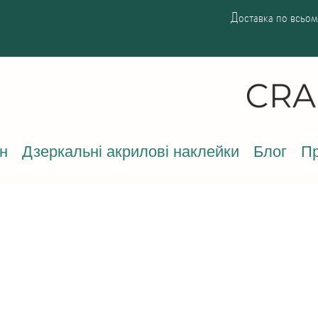
Доставка по всьому
н
Дзеркальні акрилові наклейки
Блог
Пр