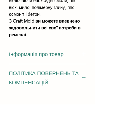
включаючи епоксидні смоли, гіпс,
віск, мило, полімерну глину, гіпс,
єсмоніт і бетон.
З Craft Mold ви можете впевнено
задовольнити всі свої потреби в
ремеслі.
Інформація про товар
розміри виливки - 350мм на 170мм
ПОЛІТИКА ПОВЕРНЕНЬ ТА
висота виливки - не менше 8 мм
КОМПЕНСАЦІЙ
Ми з радістю приймаємо повернення,
обміни та відміни У разі виникнення
проблем зв'яжіться з нами протягом
14 днів з моменту доставки
Надішліть запит на відміну протягом:
2 годин з моменту покупки Умови