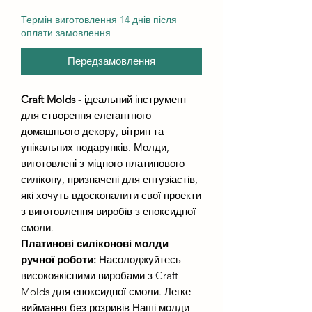
Термін виготовлення 14 днів після
оплати замовлення
Передзамовлення
Craft Molds
- ідеальний інструмент
для створення елегантного
домашнього декору, вітрин та
унікальних подарунків. Молди,
виготовлені з міцного платинового
силікону, призначені для ентузіастів,
які хочуть вдосконалити свої проекти
з виготовлення виробів з епоксидної
смоли.
Платинові силіконові молди
ручної роботи:
Насолоджуйтесь
високоякісними виробами з Craft
Molds для епоксидної смоли. Легке
виймання без розривів Наші молди