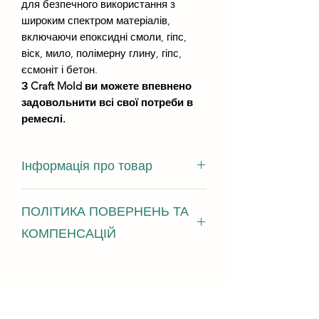
для безпечного використання з
широким спектром матеріалів,
включаючи епоксидні смоли, гіпс,
віск, мило, полімерну глину, гіпс,
єсмоніт і бетон.
З Craft Mold ви можете впевнено
задовольнити всі свої потреби в
ремеслі.
Інформація про товар
ПОЛІТИКА ПОВЕРНЕНЬ ТА
розміри виливки - 49мм на 56мм
висота виливки - не менше 5 мм
КОМПЕНСАЦІЙ
витрата смоли - від 40 г
Ми з радістю приймаємо повернення,
обміни та відміни У разі виникнення
проблем зв'яжіться з нами протягом
14 днів з моменту доставки