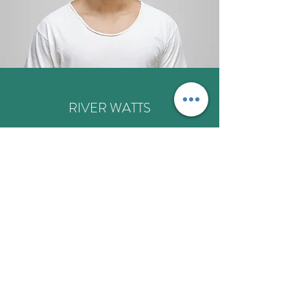
RIVER WATTS
Про нас
Зв'язатися з нами
Підтримка
Часті запитання
Подарункова картка
Політика компенсацій та повернень
Політика конфіденційності