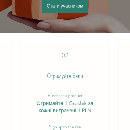
Стати учасником
02
Отримуйте бали
Purchase a product
,
Отримайте 1 Groshik за
кожні витрачені 1 PLN
Sign up to the site