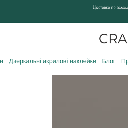
Доставка по всьому
н
Дзеркальні акрилові наклейки
Блог
Пр