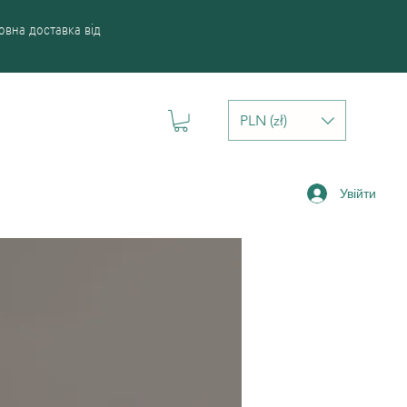
вна доставка від
PLN (zł)
Увійти