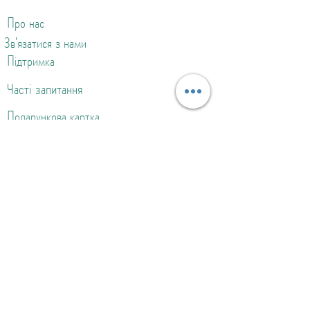
Про нас
Зв'язатися з нами
Підтримка
Часті запитання
Подарункова картка
Політика компенсацій та повернень
Політика конфіденційності
Політика доставки
Нагороди
©2024 by Craftsmen.Store