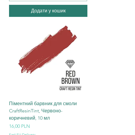
Додати у кошик
Піментний барвник для смоли
CraftResinTint, Червоно-
коричневий, 10 мл
Ціна
16,00 PLN
Fast EU Delivery