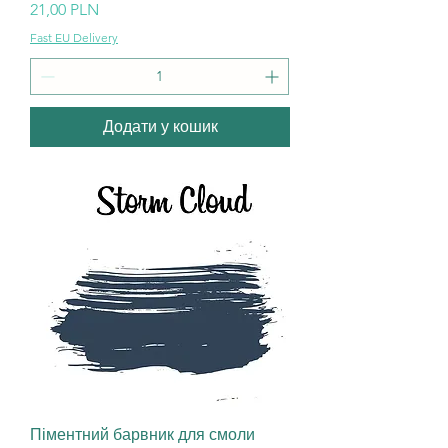
Ціна
21,00 PLN
Fast EU Delivery
Додати у кошик
Піментний барвник для смоли