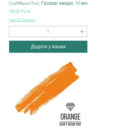
CraftResinTint, Грозові хмари, 10 мл
Ціна
18,00 PLN
Fast EU Delivery
Додати у кошик