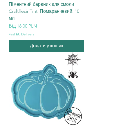
Піментний барвник для смоли
CraftResinTint, Помаранчевий, 10
мл
За розпродажем
Від
16,00 PLN
Fast EU Delivery
Додати у кошик