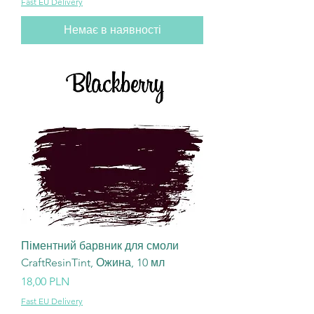
Fast EU Delivery
Немає в наявності
Піментний барвник для смоли
CraftResinTint, Ожина, 10 мл
Ціна
18,00 PLN
Fast EU Delivery