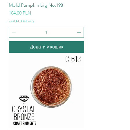
Mold Pumpkin big No.198
Ціна
104,00 PLN
Fast EU Delivery
Додати у кошик