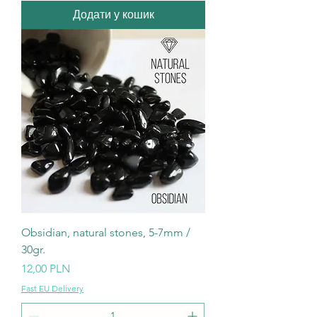
Додати у кошик
Obsidian, natural stones, 5-7mm /
30gr.
Ціна
12,00 PLN
Fast EU Delivery