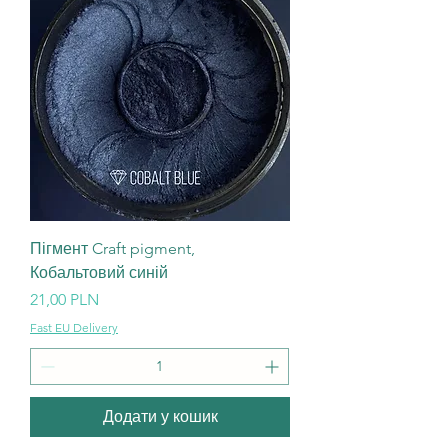
Пігмент Craft pigment,
Кобальтовий синій
Ціна
21,00 PLN
Fast EU Delivery
Додати у кошик