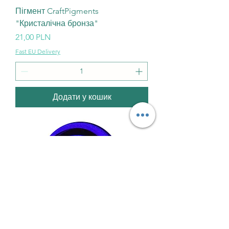
Пігмент CraftPigments
"Кристалічна бронза"
Ціна
21,00 PLN
Fast EU Delivery
Додати у кошик