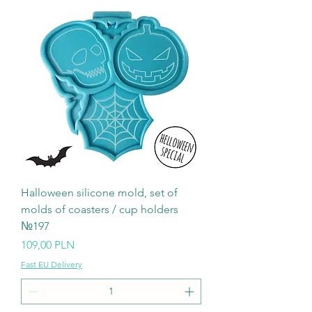
Halloween silicone mold, set of
molds of coasters / cup holders
№197
Ціна
109,00 PLN
Fast EU Delivery