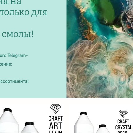
ия на
только для
г смолы!
ого Telegram-
жение:
ассортимента!