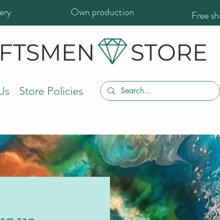
ery
Own production
Free s
Us
Store Policies