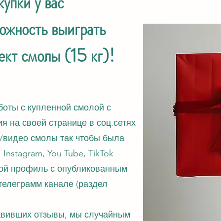
упки у вас
ожность выиграть
ект смолы (15 кг)!
аботы с купленной смолой с
я на своей странице в соц.сетях
/видео смолы так чтобы была
 Instagram, You Tube, TikTok
свой профиль с опубликованным
телеграмм канале (раздел
тавивших отзывы, мы случайным