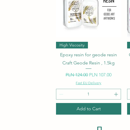
Quick View
High Viscosity
Epoxy resin for geode resin
Craft Geode Resin , 1.5kg
Regular Price
Sale Price
PLN 124.00
PLN 107.00
Fast EU Delivery
Add to Cart