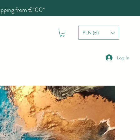
hipping from €100*
PLN (zł)
Log In