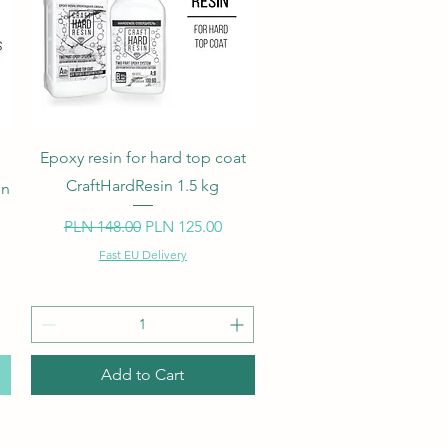
Quick View
Epoxy resin for hard top coat
CraftHardResin 1.5 kg
in
Regular Price
Sale Price
PLN 148.00
PLN 125.00
Fast EU Delivery
Add to Cart