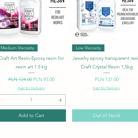
Quick View
Quick View
Medium Viscosity
Low Viscosity
Craft Art Resin-Epoxy resin for
Jewelry epoxy transparent res
resin art 1.5 kg
Craft Crystal Resin 1,5kg
Regular Price
Sale Price
Price
PLN 124.00
PLN 93.00
PLN 137.00
Fast EU Delivery
Fast EU Delivery
Add to Cart
Out of Stock