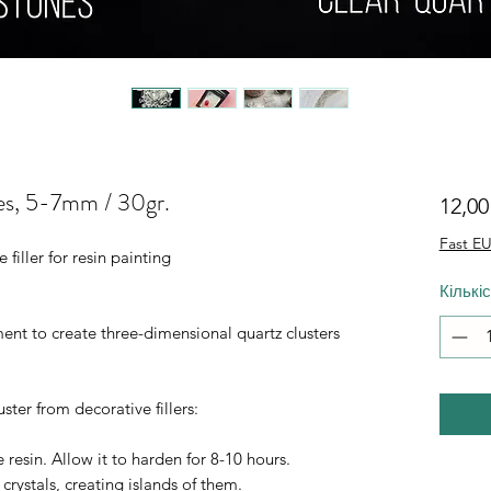
nes, 5-7mm / 30gr.
12,0
Fast EU
filler for resin painting
Кількі
ent to create three-dimensional quartz clusters
ster from decorative fillers:
 resin. Allow it to harden for 8-10 hours.
crystals, creating islands of them.