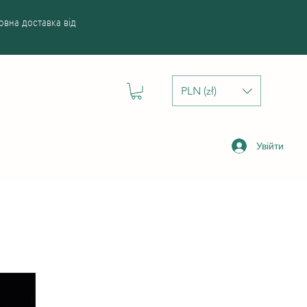
вна доставка від
PLN (zł)
Увійти