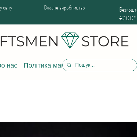
 світу
Власне виробництво
Безкошто
€100*
о нас
Політика магазину