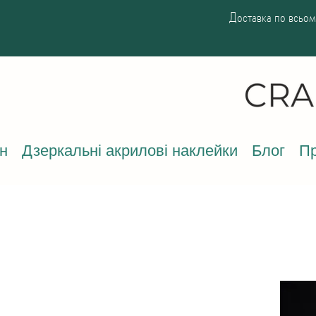
Доставка по всьому
н
Дзеркальні акрилові наклейки
Блог
Пр