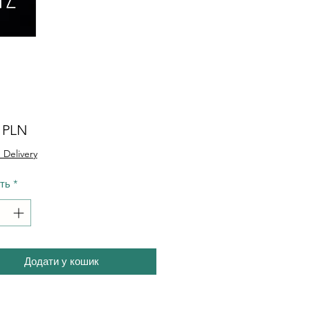
Ціна
0 PLN
 Delivery
сть
*
Додати у кошик