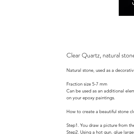
Clear Quartz, natural sto
Natural stone, used as a decorative 
Fraction size 5-7 mm
Can be used as an additional elem
on your epoxy paintings.
How to create a beautiful stone clu
Step1. You draw a picture from the
Step2. Using a hot gun, glue large 